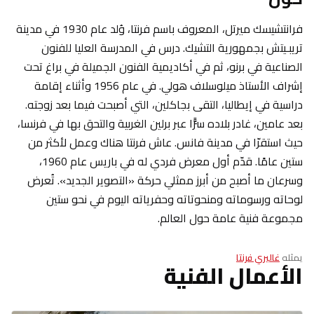
فرانتشيسك ميرتل، المعروف باسم فرنتا، وُلد عام 1930 في مدينة
تريبـيتش بجمهورية التشيك. درس في المدرسة العليا للفنون
الصناعية في برنو، ثم في أكاديمية الفنون الجميلة في براغ تحت
إشراف الأستاذ ميلوسلاف هولي. في عام 1956 وأثناء إقامة
دراسية في إيطاليا، التقى بجاكلين، التي أصبحت فيما بعد زوجته.
بعد عامين، غادر بلاده سرًّا عبر برلين الغربية والتحق بها في فرنسا،
حيث استقرّا في مدينة فانس. عاش فرنتا هناك وعمل لأكثر من
ستين عامًا. قدّم أول معرض فردي له في باريس عام 1960،
وسرعان ما أصبح من أبرز ممثلي حركة «التصوير الجديد». تُعرض
لوحاته ورسوماته ومنحوتاته وحفرياته اليوم في نحو ستين
مجموعة فنية عامة حول العالم.
يمثله
غاليري فرنتا
الأعمال الفنية