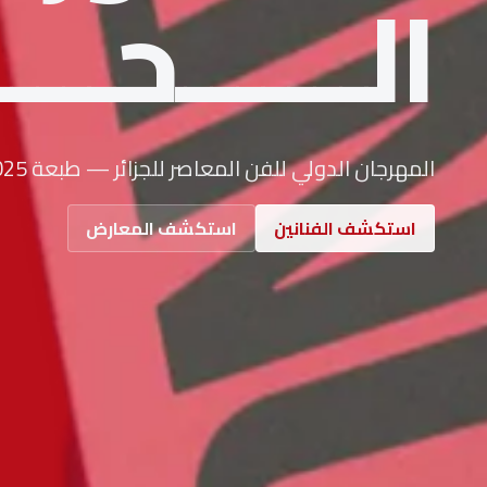
الـــــــحـــ
المهرجان الدولي للفن المعاصر للجزائر — طبعة 2025
استكشف الفنانين
استكشف المعارض