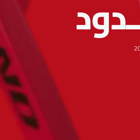
ـــدود