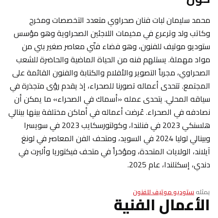
محمد سليمان لبات فنان صحراوي متعدد التخصصات ومخرج
وكاتب ولد وترعرع في مخيمات اللاجئين الصحراوية وهو مؤسس
ستوديو موتيف للفنون، وهو فضاء فنّي معاصر صغير بني من
مواد مهملة. يستلهم فنه من الحياة الماضية والحاضرة للشعب
الصحراوي، مجرباً التصوير والأفلام والكتابة والفنون القائمة على
المجتمع. تتحدى أعماله تصورنا للصحراء، إذ يقدم رؤى متجذرة في
سياقه المحلي. يتحدى عمله «أسماك في الصحراء» ما يمكن أن
نصادفه في الصحراء. عُرضت أعماله في أماكن مختلفة بينها بينالي
هلسنكي 2023 في فنلندا، وكولتورسكايب 2023 في سويسرا
وبينالي لوليا 2024 في السويد، ومتحف الفن المعاصر في لونغ
آيلاند، الولايات المتحدة، ومؤخراً في متحف فيكتوريا وألبرت في
دندي، إسكتلندا، عام 2025.
يمثله
ستوديو موتيف للفنون
الأعمال الفنية