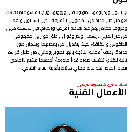
نيابا ليون ويدراوغو، المولود في بويوونو، بوركينا فاسو عام 1978،
هو من جيل جديد من المصورين الأفارقة الذين يسائلون واقع
وظروف معاصريهم عند تقاطع أفريقيا والعالم. في سلسلته مرئي
من غير المرئي ، يسعى ويدراوغو إلى خلق حوار بين مفهومي
الطقوس والثقافة، بحيث يتغذيان من بعضهما وينتجان صوراً
جديدة. يصف أعماله الناتجة بأنها تصوير روحاني. من خلال قراءة
ثانية للقناع، تكتسب صوره قدراً مزدوجاً، أحدهما مشبع بالماضي،
يتجاوز الحاضر نحو عالم جمالي مرتبط بأبدية السرد الثقافي.
يمثله
غاليري كريستوف بيرسون
الأعمال الفنية