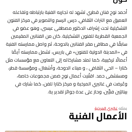
أحمد نوح فنان قطري تشهد له تجاربه الفنية بارتباطه وتفاعله
العميق مع التراث الثقافي. درس الرسم والتصوير في مركز الفنون
التشكيلية تحت إشراف الدكتور مصطفى عيسى، وهو عضو في
الجمعية القطرية للفنون التشكيلية. كان من الفنانين المقيمين
سابقًا في مطافئ مقر الفنانين بالدوحة، ثم واصل ممارسته الفنية
في «المدينة الدولية للفنون» في باريس، تشمل ممارسته أيضًا
أعمالًا تركيبية، كما تمتد مشاركاته إلى التعاون مع مؤسسات مثل
كتارا – الحي الثقافي ، و ميناء الدوحة، وأشغال، ومؤسسة قطر،
ومستشفى حمد. اقتُنيت أعمال نوح ضمن مجموعات خاصة،
وعُرضت في غاليري المرخية و مركز كتارا للفن، كما شارك في
بيناليَين فنيَّين، وحاز على عدة جوائز تقدير ية.
يمثله
غاليري المرخية
الأعمال الفنية