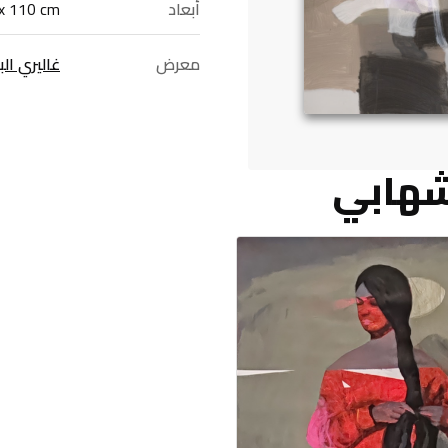
أبعاد
x 110 cm
معرض
غاليري الب
لشهابي