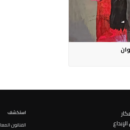
وان
كار
استكشف
لإبداع
الفنانون
·
المعا