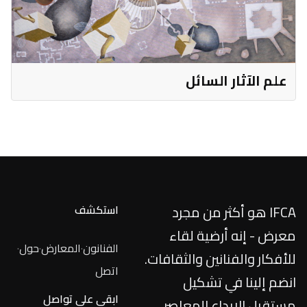
علم الآثار السائل
IFCA هو أكثر من مجرد
استكشف
معرض - إنه أرضية لقاء
الفنانون
·
المعارض
·
حول
·
للأفكار والفنانين والثقافات.
اتصل
انضم إلينا في تشكيل
ابقى على تواصل
مستقبل الإبداع المعاصر.