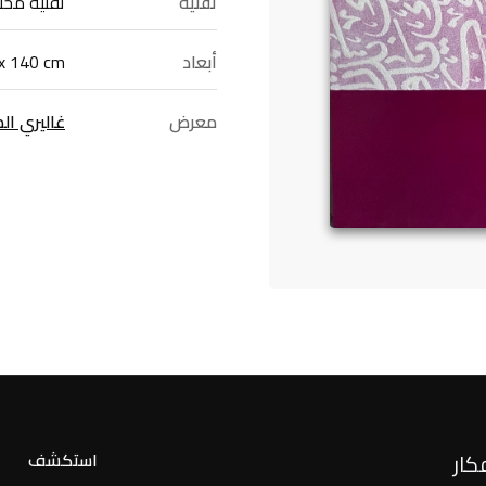
تقنية
تقنية مخت
أبعاد
x 140 cm
معرض
غاليري ا
كار
استكشف