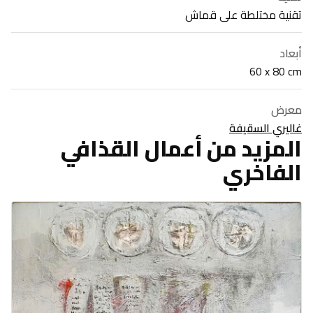
تقنية مختلطة على قماش
أبعاد
60 x 80 cm
معرض
غاليري السقيفة
المزيد من أعمال القذافي
الفاخري