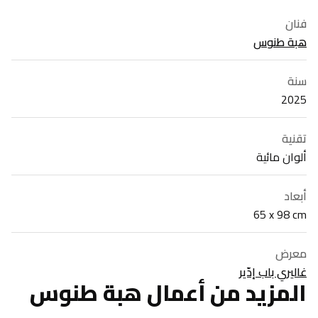
فنان
هبة طنوس
سنة
2025
تقنية
ألوان مائية
أبعاد
65 x 98 cm
معرض
غاليري باب إدّير
المزيد من أعمال هبة طنوس