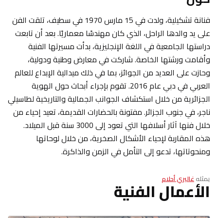
فنانة تشكيلية، ولدت في 15 مارس 1970 في سطيف، تلقت الفن
على يد والدها الراحل، الذي كان مهندسًا معماريًا. بعد أن تابعت
دراستها الجامعية في اللغة الإنجليزية، بدأت مسيرتها الفنية
وأقامت ورشتها الخاصة. شاركت في معارض وطنية ودولية،
وحازت على العديد من الجوائز، بما في ذلك ميدالية الإبداع للعالم
العربي في دبي عام 2016. تقوم بإجراء أبحاث حول الهوية
الجزائرية من خلال استكشاف الجوانب الجمالية والتاريخية لطاسيلي
ناجر، في جنوب الجزائر. مفتونة بالحضارات القديمة، تعيد إحياء من
خلال فنها آثار أسلافها التي تعود إلى 3000 سنة قبل الميلاد.
هذه المقاربة لإحياء الأشكال الصخرية، من خلال لوحاتها
ومنحوتاتها، تدعو إلى التأمل في الزمن والذاكرة.
يمثله
غاليري أحلام
الأعمال الفنية