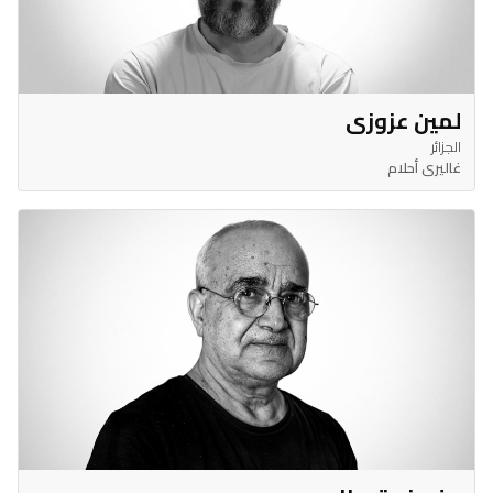
لمين عزوزي
الجزائر
غاليري أحلام