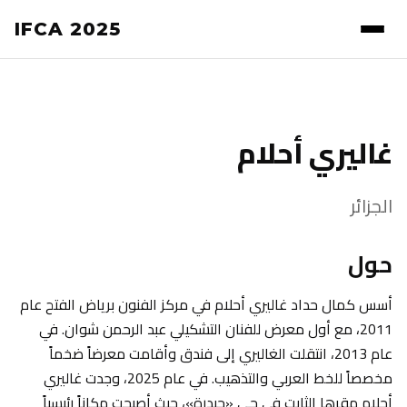
IFCA 2025
غاليري أحلام
الجزائر
حول
أسس كمال حداد غاليري أحلام في مركز الفنون برياض الفتح عام
2011، مع أول معرض للفنان التشكيلي عبد الرحمن شوان. في
عام 2013، انتقلت الغاليري إلى فندق وأقامت معرضاً ضخماً
مخصصاً للخط العربي والتذهيب. في عام 2025، وجدت غاليري
أحلام مقرها الثابت في حي «حيدرة»، حيث أصبحت مكاناً رئيسياً