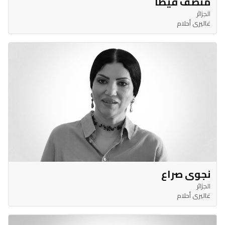
منصف قيطا
الجزائر
غاليري أحلام
نجوى صراع
الجزائر
غاليري أحلام