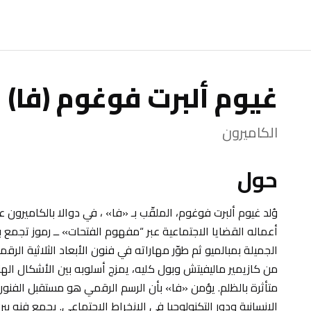
غيوم ألبرت فوغوم (فا)
الكاميرون
حول
أعماله القضايا الاجتماعية عبر “مفهوم الفتحات» ــ رموز تجمع ب
الجميلة بمبالميو ثم طوّر مهاراته في فنون الأبعاد الثلاثية الرق
من كازيمير ماليفيتش وبول كليه، يمزج أسلوبه بين الأشكال الهن
متأثرة بالظلم. يؤمن «فا» بأن الرسم الرقمي هو مستقبل الفنو
الإنسانية ودور التكنولوجيا في الانخراط الاجتماعي. يجمع فنه بين 