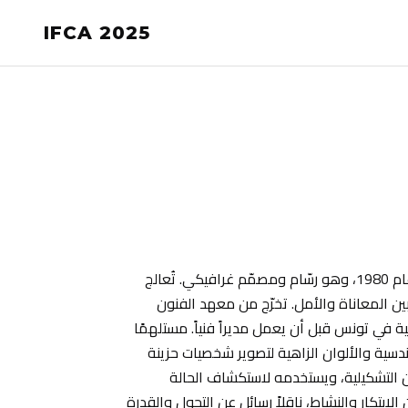
IFCA 2025
وُلد غيوم ألبرت فوغوم، الملقّب بـ «فا» ، في دوالا بالكاميرون عام 1980، وهو رسّام ومصمّم غرافيكي. تُعالج
ين المعاناة والأمل. تخرّج من معهد الفنون
مية في تونس قبل أن يعمل مديراً فنياً. مستلهمًا
دسية والألوان الزاهية لتصوير شخصيات حزينة
ن التشكيلية، ويستخدمه لاستكشاف الحالة
الابتكار والنشاط، ناقلاً رسائل عن التحول والقدرة