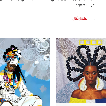
على الصمود.
يمثله
غاليري أبالي