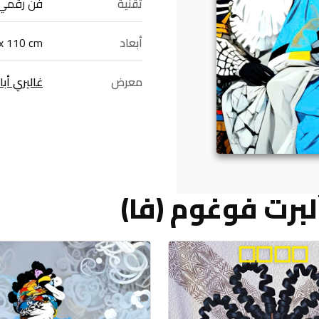
تقنية
فن رقمي
أبعاد
x 110 cm
معرض
غاليري أبا
لبرت فوغوم (فا)