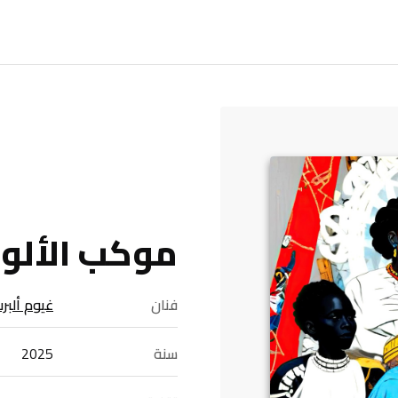
موكب الألو
فنان
غيوم ألبر
سنة
2025