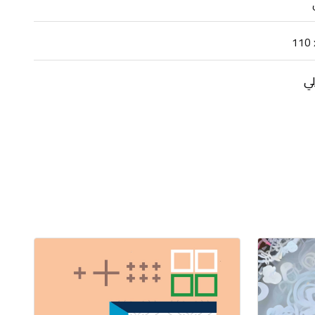
110 
لي