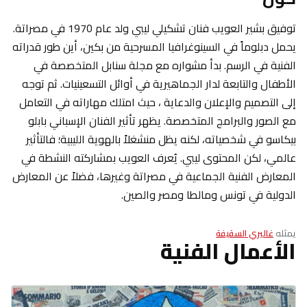
توفيق بشير العويب فنان تشكيلي ليبي ولد عام 1970 في مصراتة.
يحمل دبلوماً في السينوغرافيا المسرحية من بكين، أين طور قدراته
الفنية في الرسم. بدأ مشواره مع مجلة سنابل المتخصصة في
الأطفال والتابعة لدار الجماهيرية في أوائل التسعينيات. ثم توجه
إلى التصميم والإعلان والدعاية ، حيث امتلك مهاراته في التعامل
مع الصور والبرامج المتخصصة. يظهر تأثير الفنان الإسباني بابلو
بيكاسو في شخصياته، لكنه يظل منشغلاً بالهوية الليبية؛ فالتأثير
عالمي، لكن المحتوى ليبي. يُعرف العويب بمشاركته النشطة في
المعارض الفنية الجماعية في مصراتة وغيرها، فضلاً عن المعارض
الدولية في تونس ومالطا ومصر والصين.
يمثله
غاليري السقيفة
الأعمال الفنية