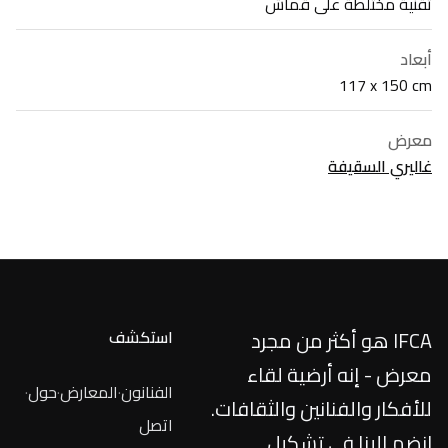
تقنية مختلطة على قماش
أبعاد
117 x 150 cm
معرض
غاليري السقيفة
IFCA هو أكثر من مجرد
استكشف
معرض - إنه أرضية لقاء
الفنانون
·
المعارض
·
حول
·
للأفكار والفنانين والثقافات.
اتصل
انضم إلينا في تشكيل