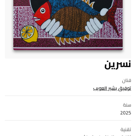
نسرين
فنان
توفيق بشير العويب
سنة
2025
تقنية