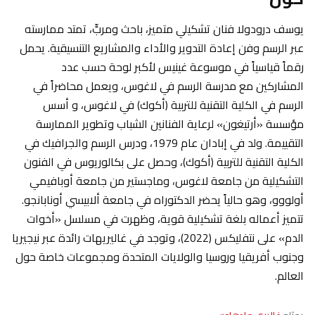
يوسف درودولا فنان تشكيلي متميز، باحث ومربٍّ، تمتد ممارسته
عبر الرسم وفن إعادة التدوير والأداء والمشاريع التنسيقية. يحمل
رقماً قياسياً في موسوعة غينيس لأكبر لوحة حسب عدد
المشاركين مع مدرسة الرسم في لاغوس، ويعمل محاضراً في
الرسم في الكلية التقنية للتربية (أكوك) في لاغوس، و أسس
مؤسسة «أرتيغون» لرعاية الفنانين الشباب وتطوير الممارسة
التقييمة. ولد في إبادان عام 1979، ودرس الرسم والجرافيك في
الكلية التقنية للتربية (أكوك)، وحصل على بكالوريوس في الفنون
التشكيلية من جامعة لاغوس، وماجستير من جامعة أوبافيمي
أولووو، وهو حالياً يحضر الدكتوراه في جامعة ألابيسي أونابانجو.
تتميز أعماله بلغة تشكيلية قوية، وظهرت في مسلسل «أخوات
الدم» على نتفليكس (2022)، وتوجد في غاليريهات رائدة عبر نيجيريا
وجنوب أفريقيا وروسيا والولايات المتحدة ومجموعات خاصة حول
العالم.
يمثله
غاليري مادهاوس