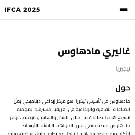
IFCA 2025
غاليري مادهاوس
نيجيريا
حول
مادهاوس من تأسيس تيكيرا، هو مركز إبداعي ديناميكي يعزّز
الصناعات الثقافية والإبداعية في أفريقيا. مسترشداً بمهمته
لتسريع هذه الصناعات من خلال الابتكار والتعليم والتوعية. ، يوفر
مادهاوس منصة يلتقي فيها المواهب الناشئة بالأوساط
الأكاديمية والصناعية ،ليتيح الابتكار عبر تطوير حلول إبداعية، ويزوّد