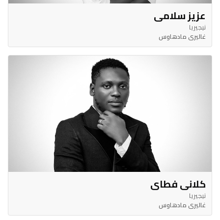
عزيز سلامي
نيجيريا
غاليري مادهاوس
كلاني فطاي
نيجيريا
غاليري مادهاوس