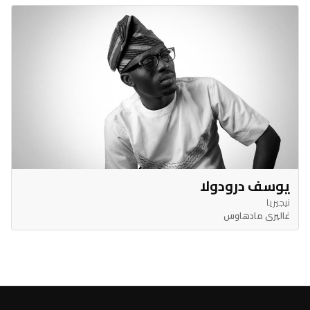
يوسف درودولا
نيجيريا
غاليري مادهاوس