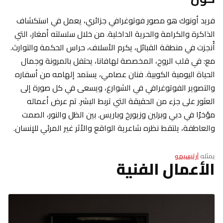
فريد أونوك هو مصور فوتوغرافي جزائري، يعمل في استكشاف
الذاكرة والكرامة والحرية الداخلية. من خلال سلسلته أمغار، التي
أُنجزت في منطقة القبائل، يكرم الأسلاف، حراس الحكمة والتوارث.
مع: في قلب الروح، المخصصة لهافانا، يحتفل بالمرونة وجمال
الحياة اليومية الكوبية. فنان عصامي، يستمد إلهامه من أسفاره
والتصوير الفوتوغرافي في الشوارع، ويسعى في كل صورة إلى
العثور على جزء من الحقيقة التي تربط البشر. تم عرض أعماله
مؤخرًا في دبي وبرلين وزيورخ وباريس. بين الظل والنور، الصمت
والعاطفة، يلتقط نظره شاعرية الواقع والأثر غير المرئي للإنسان.
يمثله
آرتيسيمو
الأعمال الفنية