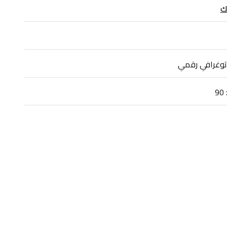
ك
توغرافي رقمي
90 