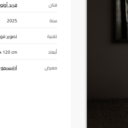
فنان
فريد أونو
سنة
2025
تقنية
تصوير فو
أبعاد
x 120 cm
معرض
آرتيسيمو