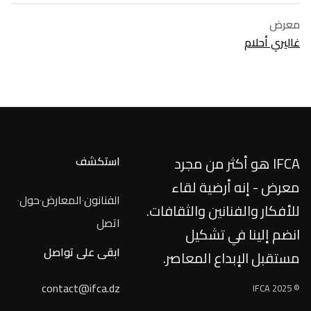
معرض
غاليري أحلام
IFCA هو أكثر من مجرد
استكشف
معرض - إنه أرضية لقاء
الفنانون
·
المعارض
·
حول
·
للأفكار والفنانين والثقافات.
اتصل
انضم إلينا في تشكيل
ابقى على تواصل
مستقبل الإبداع المعاصر.
contact@ifca.dz
© IFCA 2025